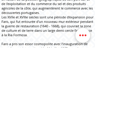
de l'exploitation et du commerce du sel et des produits
agricoles de la côte, qui augmentèrent le commerce avec les
découvertes portugaises.
Les XVIIe et XVIIIe siècles sont une période d'expansion pour
Faro, qui fut entourée d'un nouveau mur extérieur pendant
la guerre de restauration (1640 - 1668), qui couvrait la zone
de culture et de terre dans un large demi-cercle faisant face
à la Ria Formosa.
Faro a pris son essor cosmopolite avec l’inauguration de
son aéroport international le 11 juillet 1965, sous la
dictature d’Antonio de Oliveira Salazar. Au cours de la
dernière décennie, en raison de la demande touristique
accrue en Algarve, la ville est le deuxième aéroport le plus
achalandé du Portugal après l'aéroport de Lisbonne Portela
à Lisbonne, avec plus de 5 millions de passagers par an.
L'aéroport est également utilisé par les touristes qui se
dirigent vers l'Andalousie en raison de certaines localités de
cette région espagnole plus proches de Faro que de Séville.
Aujourd'hui, Faro est une ville modernisée, siège du district,
où se trouvent tous les principaux services institutionnels
portugais. A développé divers projets culturels (théâtre,
cinéma, musique, danse), depuis la construction du théâtre
de chiffres, avec le groupe de théâtre de l'Algarve (ACTA),
basé au théâtre de Lethes.
L’Université de l’Algarve, créée en 1976 et regroupant
environ 10 000 étudiants, a joué un rôle de premier plan
dans les technologies liées à la mer, aux niveaux national et
international, en attirant de plus en plus d’étudiants