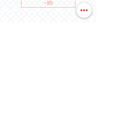
+ Info
Email
sunlighthousehostel@hotmail.com
Contáctenos
00351 920 540 207
​​(llamada a red móvil nacional)
Dirección
Rua Dr Francisco Lazaro Cortes 11
8000-142
Faro
Aparcamiento público
gratuito (10 m)
Largo de San Francisco
Estación de autobuses (850 m)
Estación terminal
Horario de autobuses
Estación de tren (900 m)
Terminal CP