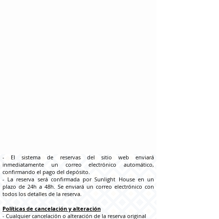
Términos y condiciones
Entrada 15:00 | Salida 11:00 a.m.
Late Check in (hasta la 1 AM) 10 € | Late Check out (hasta
las 14h) 20€
Políticas de pago
- Se cobrará el importe total de la reserva al reservar en esta
página, y en caso de cancelación hasta 7 días antes del día
del check-in, se cargará la 1ª noche y se devolverá la
diferencia a la tarjeta utilizado en la reserva.
- La 1ra noche no es reembolsable.
- El impuesto municipal se paga solo en efectivo a la llegada
(de marzo a octubre) 1,50 € por persona por noche.
Confirmación de reserva
- El sistema de reservas del sitio web enviará
inmediatamente un correo electrónico automático,
confirmando el pago del depósito.
- La reserva será confirmada por Sunlight House en un
plazo de 24h a 48h. Se enviará un correo electrónico con
todos los detalles de la reserva.
Políticas de cancelación y alteración
- Cualquier cancelación o alteración de la reserva original