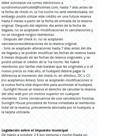
debe solicitarse vía correo electrónico a
sunshinehousehostel@hotmail.com
, hasta 7 días antes de
la fecha de check-in, la 1ra noche no será reembolsada, sin
embargo podrá utilizar este crédito en una futura reserva
hasta 6 meses a partir de la fecha de entrada de la reserva
original. Después del séptimo día antes de la fecha de
llegada, no se aceptarán modificaciones ni cancelaciones y
no se otorgará ningún reembolso.
- Después del check in, no se aceptarán
cancelaciones/alteraciones de la reserva original.
- Solo se aceptarán alteraciones hasta 7 días antes del día
de llegada y se podrán modificar las fechas de reserva hasta
6 meses después de las fechas de reserva originales, y se
podrá utilizar el crédito de la 1ra noche. No habrá
reembolso por tarifas más baratas que las originales y si el
nuevo precio es más alto, el huésped deberá pagar la
diferencia al momento del check-in, en efectivo, DC o CC
(no aceptamos Amex). Solo se aceptarán modificaciones si
la nueva fecha está disponible para acomodar al huésped.
- Sunlight House se reserva el derecho de cancelar la reserva
del sitio web por un motivo superior en cualquier
momento. Como consecuencia de una cancelación forzosa,
Sunlight House procederá de forma inmediata al reembolso
total de la reserva, previamente abonada por el huésped, a
la tarjeta utilizada.
Legislación sobre el impuesto municipal
De marzo a octubre: 2 € por persona y noche (hasta un