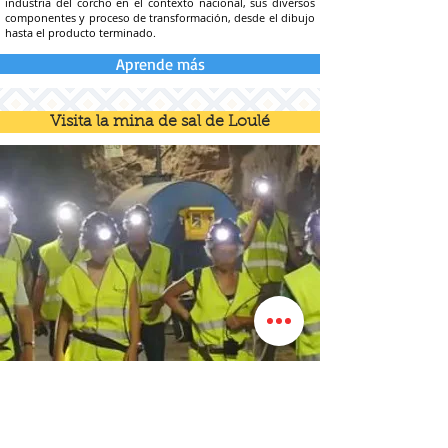
industria del corcho en el contexto nacional, sus diversos
componentes y proceso de transformación, desde el dibujo
hasta el producto terminado.
Aprende más
Visita la mina de sal de Loulé
Descubra una mina de sal en funcionamiento, con 50 años
de exploración y más de 35 km de galerías de extracción, a
230 metros de profundidad.
Puedes optar por diferentes experiencias únicas, desde
visitar zonas de producción de sal, así como tratamientos
de salud, o incluso una experiencia minera con equipos de